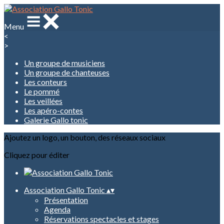
Menu
<
>
Un groupe de musiciens
Un groupe de chanteuses
Les conteurs
Le pommé
Les veillées
Les apéro-contes
Galerie Gallo tonic
Ajoutez un logo, un bouton, des réseaux sociaux
Cliquez pour éditer
Association Gallo Tonic
▴
▾
Présentation
Agenda
Réservations spectacles et stages